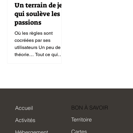
Un terrain de jeu
qui soulève les
passions
Où les règles sont
cocréées par ses
utilisateurs Un peu de
théorie… Tout ce qui
concerne l’encadrement
de la motoneige dans les
monts...
BON À SAVOIR
Accueil
Territoire
Activités
Cartes
Hébergement