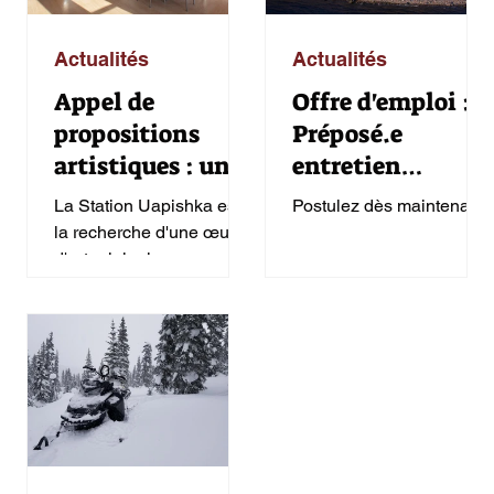
Actualités
Actualités
Appel de
Offre d'emploi :
propositions
Préposé.e
artistiques : une
entretien
œuvre pour
extérieur
La Station Uapishka est à
Postulez dès maintenant!
ancrer l'identité
la recherche d'une œuvre
innue au cœur de
d'art originale.
l'auberge