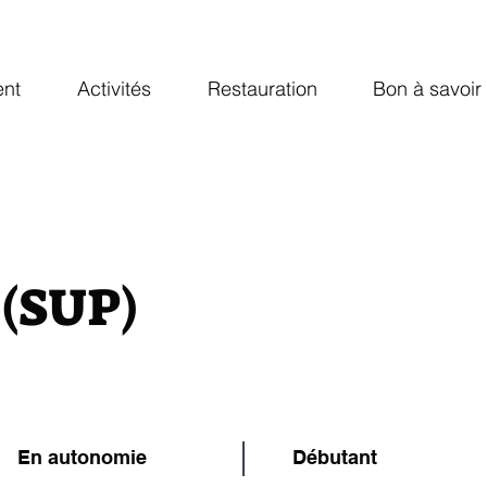
Nous joindre
1-833-296-8514
nt
Activités
Restauration
Bon à savoir
 (SUP)
En autonomie
Débutant