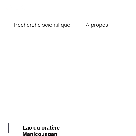
Emplois
FAQ
EN
Recherche scientifique
À propos
Lac du cratère
Manicouagan